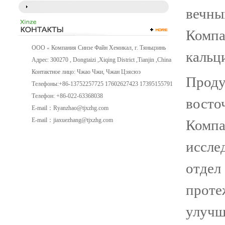
вечны
Компа
ООО
Компания Синзе Файн Хемикал, г. Тяньцзинь
«
кальци
Адрес: 300270 , Dongtaizi ,Xiqing District ,Tianjin ,China
Контактное лицо: Чжао Чжи, Чжан Цзясюэ
Проду
Телефоны:+86-13752257725 17602627423 17395155791
Телефон: +86-022-63368038
восто
E-mail：
Ryanzhao@tjxzhg.com
E-mail：
jiaxuezhang@tjxzhg.com
Компа
иссле
отдел
проте
улучш