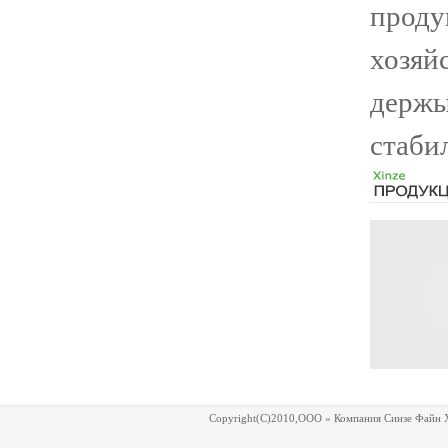
проду
хозяй
держы
стаби
Copyright(C)2010,
ООО « Компания Синзе Файн Х