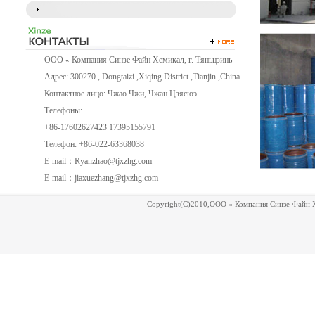
ООО
Компания Синзе Файн Хемикал, г. Тяньцзинь
«
Адрес: 300270 , Dongtaizi ,Xiqing District ,Tianjin ,China
Контактное лицо: Чжао Чжи, Чжан Цзясюэ
Телефоны:
+86-17602627423 17395155791
Телефон: +86-022-63368038
E-mail：
Ryanzhao@tjxzhg.com
E-mail：
jiaxuezhang@tjxzhg.com
Copyright(C)2010,
ООО « Компания Синзе Файн Х