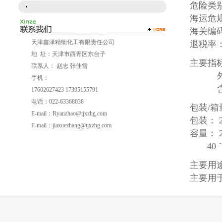
危险类别
海运危规
海关编码：
天津鑫泽精细化工有限责任公司
退税率：
地 址：天津市西青区东台子
主要指标/：
联系人： 赵志 张佳雪
外观
手机：
含量：
17602627423 17395155791
电话：022-63368038
包装/箱
E-mail：
Ryanzhao@tjxzhg.com
包装： 
E-mail：
jiaxuezhang@tjxzhg.com
容量： 2
40｀FC
主要用
主要用